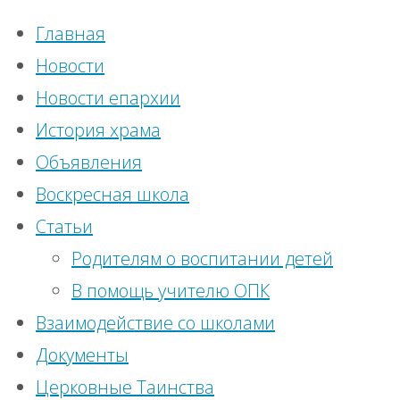
Главная
Новости
Новости епархии
История храма
Главная
Объявления
Новости
ВКонтакте
|
страница
Воскресная школа
епархии
,
Новости
Статьи
Наши
Помощь
епархии
Родителям о воспитании детей
социальные
храму
Помощь
В помощь учителю ОПК
сети
храму
Взаимодействие со школами
Перейти к
Помощь
Документы
верхней
Церковные Таинства
панели