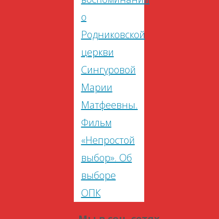
о
Родниковской
церкви
Сингуровой
Марии
Матфеевны.
Фильм
«Непростой
выбор». Об
выборе
ОПК
Мы в соц. сетях