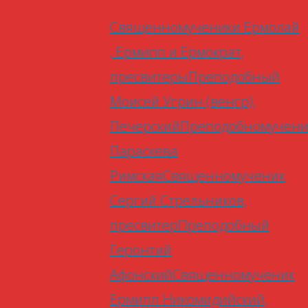
Священномученики Ермолай
, Ермипп и Ермократ,
пресвитеры
Преподобный
Моисей Угрин (венгр),
Печерский
Преподобномучен
Параскева
Римская
Священномученик
Сергий Стрельников,
пресвитер
Преподобный
Геронтий
Афонский
Священномученик
Ермипп Никомидийский,