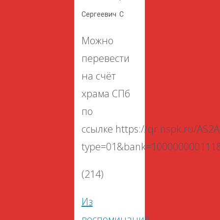
Сергеевич С
Можно
перевести
на счёт
храма СПб
по
ссылке https://qr.nspk.ru
type=01&bank=100000000111
(214)
Из
воспоминаний