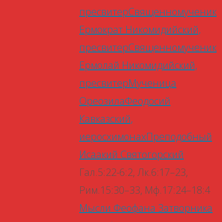
пресвитер
Священномученик
Ермократ Никомидийский,
пресвитер
Священномученик
Ермолай Никомидийский,
пресвитер
Мученица
Ореозила
Феодосий
Кавказский,
иеросхимонах
Преподобный
Исаакий Святогорский
Гал.5:22-6:2, Лк.6:17–23,
Рим.15:30–33, Мф.17:24–18:4
Мысли Феофана Затворника