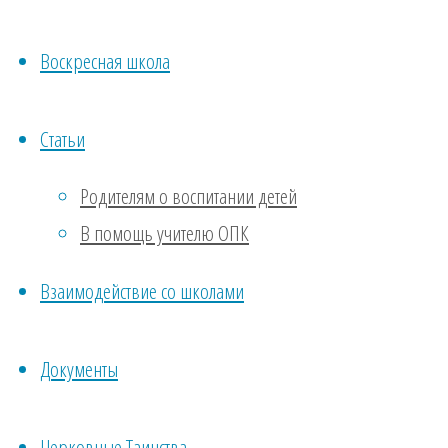
поучаствовать
в этом
Воскресная школа
благом
деле.
Статьи
Спаси Вас
Родителям о воспитании детей
Господи!
В помощь учителю ОПК
Вы можете
Взаимодействие со школами
перевести
деньги на
банковский
Документы
счет
нашего
Церковные Таинства