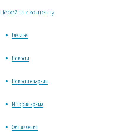
в оплате
Перейти к контенту
различных
налогов,
Главная
расходов
на
Новости
церковные
нужды и
реставрацию
Новости епархии
храма.
Каждый
История храма
из Вас
может
Объявления