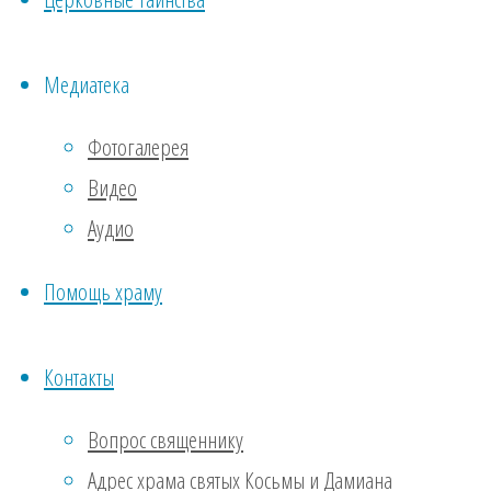
храма.
Медиатека
Наименование:
Фотогалерея
Местная
Видео
религиозная
Аудио
организация
православный
Помощь храму
Приход
храма
Контакты
святых
Косьмы и
Вопрос священнику
Дамиана ст.
Адрес храма святых Косьмы и Дамиана