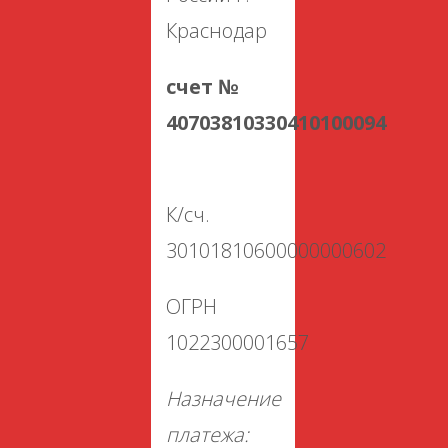
Краснодар
счет №
40703810330410100094
К/сч.
30101810600000000602
ОГРН
1022300001657
Назначение
платежа: