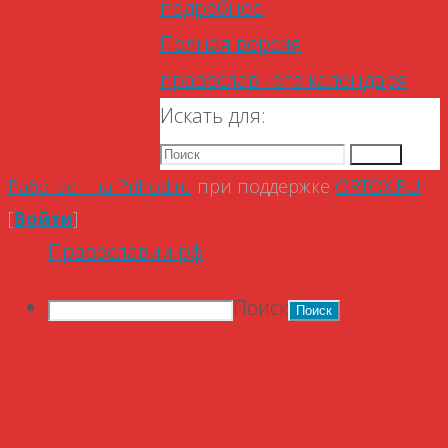
подробнее
Полная версия
православного календаря
Искать для:
Поиск
Работает на Prihod.ru
при поддержке
ORTOX.RU
[
Войти
]
Православии.рф
Поиск