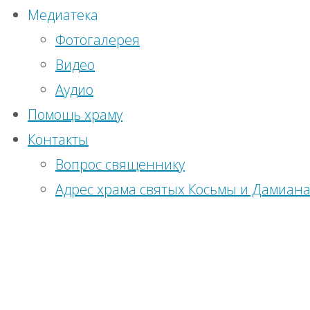
Медиатека
храму
Войти
Фотогалерея
Регистрация
Видео
Православный
Аудио
календарь на
10.02.2015
Помощь храму
сегодня
19.01.2025
Контакты
В-
Вопрос священнику
Дорогие
Адрес храма святых Косьмы и Дамиан
братья и
сестры!
Наш храм
постоянно
нуждается