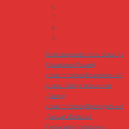
Благоверный князь Борис (в
Крещении Роман),
страстотерпец
Благоверный
князь Глеб (в Крещении
Давид),
страстотерпец
Преподобный
Далмат Исетский,
Пермский
Исповедник