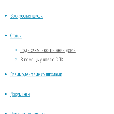
Индонезии
отец
Воскресная школа
Кирилл
(Джунан
Статьи
Сисваджа
Родителям о воспитании детей
Легава),
В помощь учителю ОПК
его
сокурсник
Взаимодействие со школами
по
духовной
Документы
семинарии.
Он
Церковные Таинства