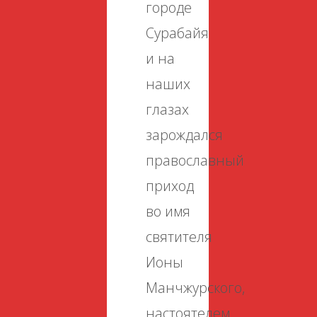
городе
Сурабайя
и на
наших
глазах
зарождался
православный
приход
во имя
святителя
Ионы
Манчжурского,
настоятелем