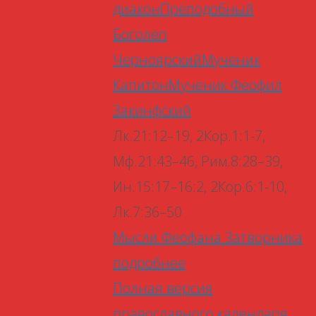
диакон
Преподобный
Боголеп
Черноярский
Мученик
Капитон
Мученик Феофил
Закинфский
Лк.21:12–19, 2Кор.1:1-7,
Мф.21:43–46, Рим.8:28–39,
Ин.15:17–16:2, 2Кор.6:1-10,
Лк.7:36–50
Мысли Феофана Затворника
подробнее
Полная версия
православного календаря