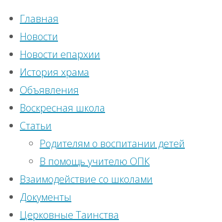
Главная
Новости
Новости епархии
История храма
Объявления
Главная
Воскресная школа
ВКонтакте
|
страница
Статьи
Вопрос
Вопрос
Родителям о воспитании детей
Наши
священнику
В помощь учителю ОПК
социальные
Взаимодействие со школами
сети
священник
Документы
Перейти к
Церковные Таинства
верхней