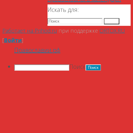
Искать для:
Поиск
Работает на Prihod.ru
при поддержке
ORTOX.RU
[
Войти
]
Православии.рф
Поиск