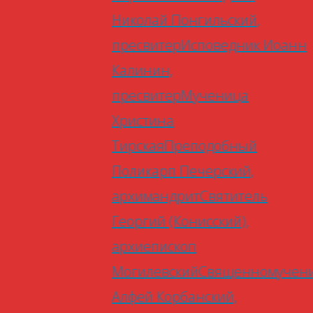
Николай Понгильский,
пресвитер
Исповедник Иоанн
Калинин,
пресвитер
Мученица
Христина
Тирская
Преподобный
Поликарп Печерский,
архимандрит
Святитель
Георгий (Конисский),
архиепископ
Могилевский
Священномучен
Алфей Корбанский,