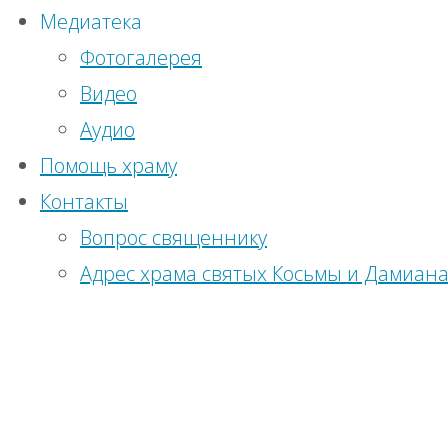
Медиатека
панели
(193)
Фотогалерея
Войти
Видео
Регистрация
Аудио
Один
Православный
Помощь храму
календарь на
Контакты
комментарий
сегодня
Вопрос священнику
В-
Адрес храма святых Косьмы и Дамиан
Елена