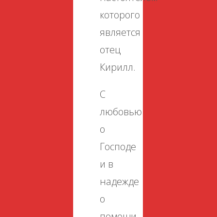
которого
является
отец
Кирилл.
С
любовью
о
Господе
и в
надежде
о
помощи.